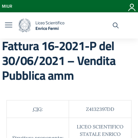
Vai ai contenuti
MIUR
Vai al menu di navigazione
Vai al footer
Liceo Scientifico
Enrico Fermi
Fattura 16-2021-P del
30/06/2021 – Vendita
Pubblica amm
CIG:
Z4132397DD
LICEO SCIENTIFICO
STATALE ENRICO
Struttura proponente: