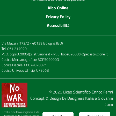
Albo Online
Privacy Policy
Accessibilità
Via Mazzini 172/2 - 40139 Bologna (BO)
Tel:
051 2170201
PEO:
bops02000d@istruzione.it
- PEC:
bops02000d@pec.istruzione.it
Codice Meccanografico: BOPS02000D
Codice Fiscale: 80074870371
Codice Univoco Ufficio: UFEC0B
© 2026
Liceo Scientifico Enrico Fermi
Concept & Design by
Designers Italia
e
Giovanni
Caini
I cookie ci aiutano a migliorare il sito.
Utilizzando il sito, accetti un utilizzo