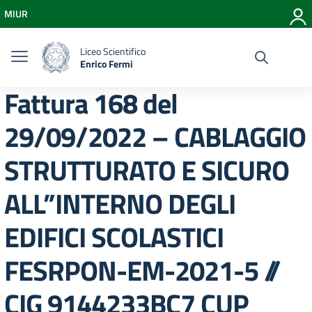
Vai ai contenuti
MIUR
Vai al menu di navigazione
Vai al footer
Liceo Scientifico
Enrico Fermi
Fattura 168 del
29/09/2022 – CABLAGGIO
STRUTTURATO E SICURO
ALL”INTERNO DEGLI
EDIFICI SCOLASTICI
FESRPON-EM-2021-5 //
CIG 9144233BC7 CUP