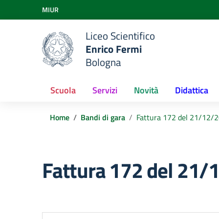
Vai ai contenuti
MIUR
Vai al menu di navigazione
Vai al footer
Liceo Scientifico
Enrico Fermi
Bologna
Scuola
Servizi
Novità
Didattica
Home
Bandi di gara
Fattura 172 del 21/12/
Fattura 172 del 21/