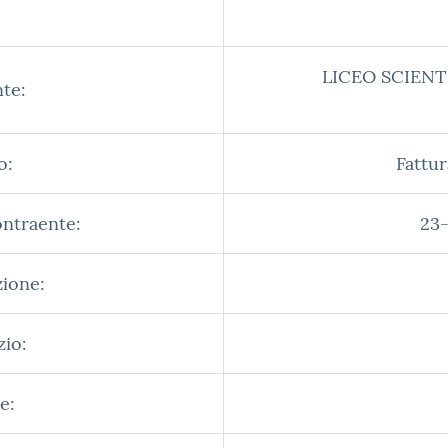
LICEO SCIENT
te:
o:
Fattur
ontraente:
23-
zione:
zio:
e: