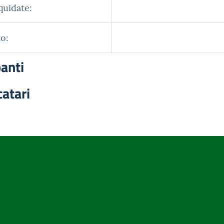
quidate:
o:
panti
catari