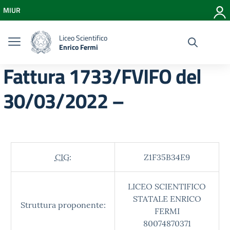
Vai ai contenuti
MIUR
Vai al menu di navigazione
Vai al footer
Liceo Scientifico
Enrico Fermi
Fattura 1733/FVIFO del
30/03/2022 –
CIG:
Z1F35B34E9
LICEO SCIENTIFICO
STATALE ENRICO
Struttura proponente:
FERMI
80074870371