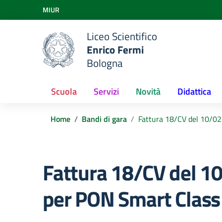
Vai ai contenuti
MIUR
Vai al menu di navigazione
Vai al footer
Liceo Scientifico
Enrico Fermi
Bologna
Scuola
Servizi
Novità
Didattica
Home
Bandi di gara
Fattura 18/CV del 10/02
Fattura 18/CV del 1
per PON Smart Class