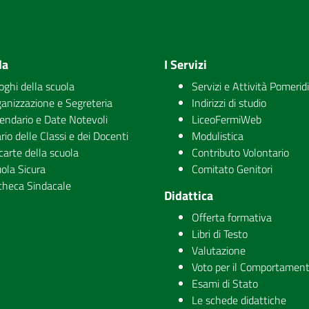
la
I Servizi
uoghi della scuola
Servizi e Attività Pomerid
anizzazione e Segreteria
Indirizzi di studio
endario e Date Notevoli
LiceoFermiWeb
rio delle Classi e dei Docenti
Modulistica
carte della scuola
Contributo Volontario
ola Sicura
Comitato Genitori
checa Sindacale
Didattica
Offerta formativa
Libri di Testo
Valutazione
Voto per il Comportamen
Esami di Stato
Le schede didattiche