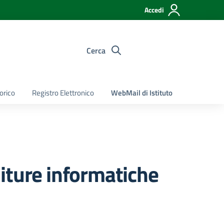
Accedi
Cerca
torico
Registro Elettronico
WebMail di Istituto
iture informatiche