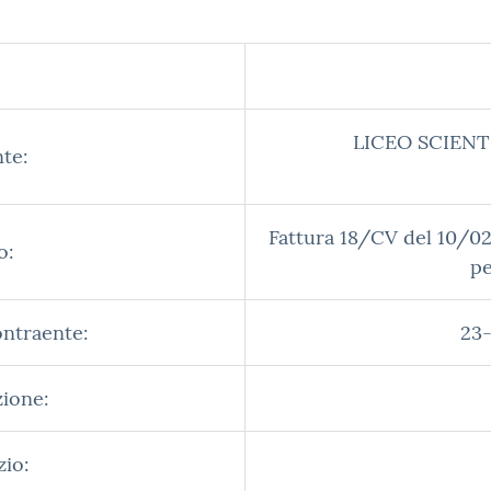
LICEO SCIENT
te:
Fattura 18/CV del 10/02
o:
pe
ontraente:
23-
zione:
zio: