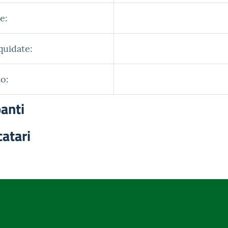
e:
quidate:
o:
panti
catari