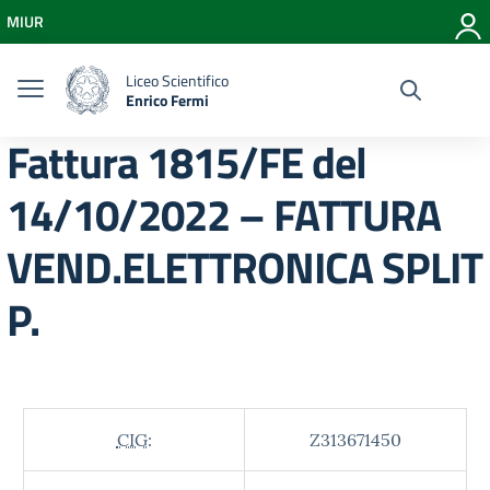
Vai ai contenuti
MIUR
Vai al menu di navigazione
Vai al footer
Liceo Scientifico
Enrico Fermi
Fattura 1815/FE del
14/10/2022 – FATTURA
VEND.ELETTRONICA SPLIT
P.
CIG:
Z313671450