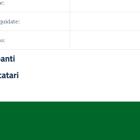
e:
quidate:
o:
panti
catari