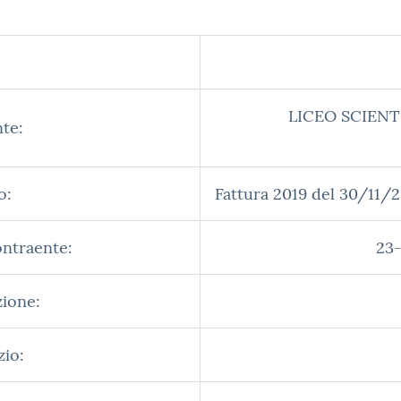
LICEO SCIENT
te:
o:
Fattura 2019 del 30/11/2
ontraente:
23-
zione:
zio: