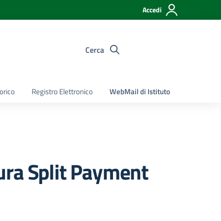
Accedi
Cerca
torico
Registro Elettronico
WebMail di Istituto
ura Split Payment