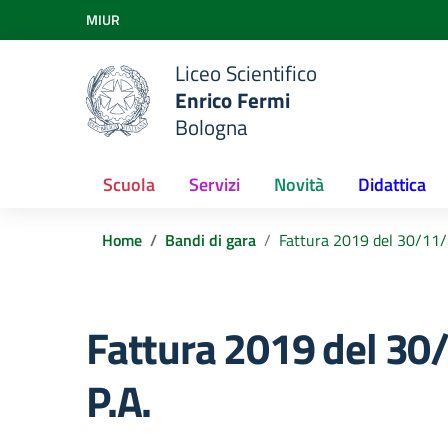
Vai ai contenuti
MIUR
Vai al menu di navigazione
Vai al footer
Liceo Scientifico
Enrico Fermi
Bologna
Scuola
Servizi
Novità
Didattica
Home
Bandi di gara
Fattura 2019 del 30/11/
Fattura 2019 del 30
P.A.