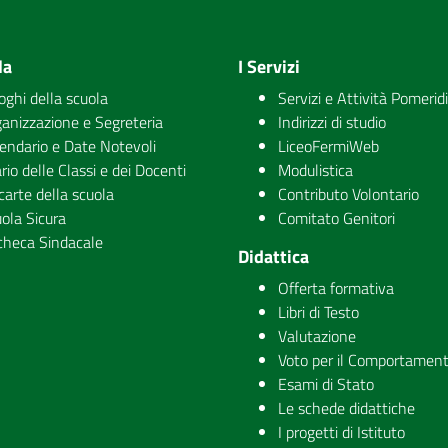
la
I Servizi
uoghi della scuola
Servizi e Attività Pomerid
anizzazione e Segreteria
Indirizzi di studio
endario e Date Notevoli
LiceoFermiWeb
rio delle Classi e dei Docenti
Modulistica
carte della scuola
Contributo Volontario
ola Sicura
Comitato Genitori
checa Sindacale
Didattica
Offerta formativa
Libri di Testo
Valutazione
Voto per il Comportamen
Esami di Stato
Le schede didattiche
I progetti di Istituto