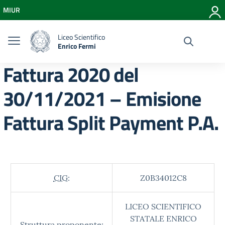
Vai ai contenuti
MIUR
Vai al menu di navigazione
Vai al footer
Liceo Scientifico
Enrico Fermi
Fattura 2020 del
30/11/2021 – Emisione
Fattura Split Payment P.A.
CIG:
Z0B34012C8
LICEO SCIENTIFICO
STATALE ENRICO
Struttura proponente: