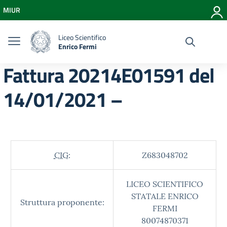
Vai ai contenuti
MIUR
Vai al menu di navigazione
Vai al footer
Liceo Scientifico
Enrico Fermi
Fattura 20214E01591 del
14/01/2021 –
CIG:
Z683048702
LICEO SCIENTIFICO
STATALE ENRICO
Struttura proponente:
FERMI
80074870371