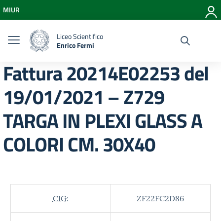
Vai ai contenuti
MIUR
Vai al menu di navigazione
Vai al footer
Liceo Scientifico
Enrico Fermi
Fattura 20214E02253 del
19/01/2021 – Z729
TARGA IN PLEXI GLASS A
COLORI CM. 30X40
CIG:
ZF22FC2D86