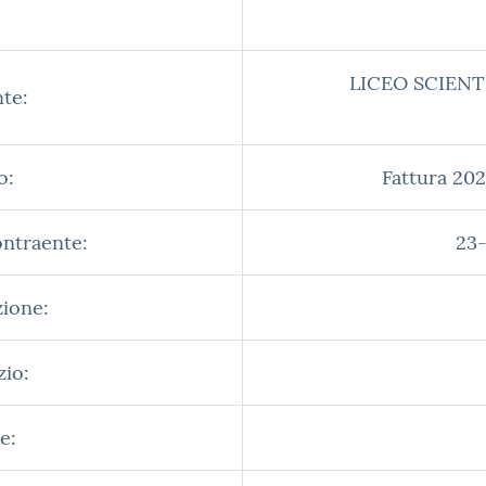
LICEO SCIENT
te:
o:
Fattura 20
ontraente:
23-
zione:
zio:
e: