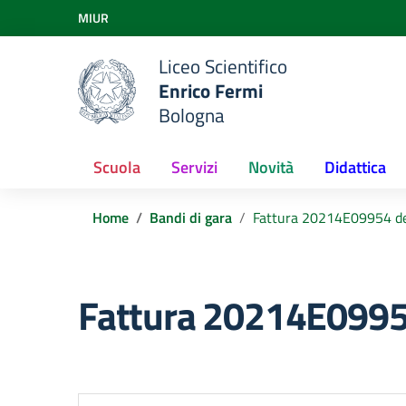
Vai ai contenuti
MIUR
Vai al menu di navigazione
Vai al footer
Liceo Scientifico
Enrico Fermi
Bologna
Scuola
Servizi
Novità
Didattica
Home
Bandi di gara
Fattura 20214E09954 d
Fattura 20214E0995