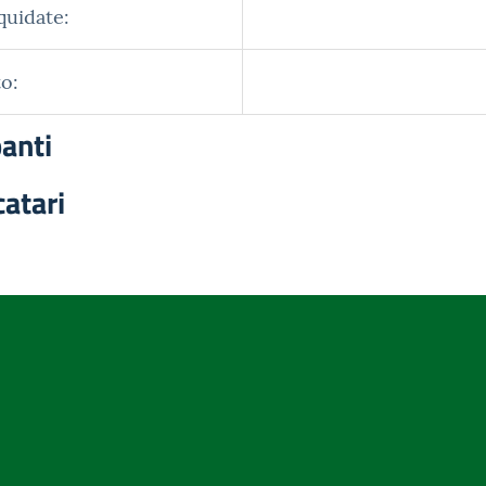
quidate:
o:
panti
catari