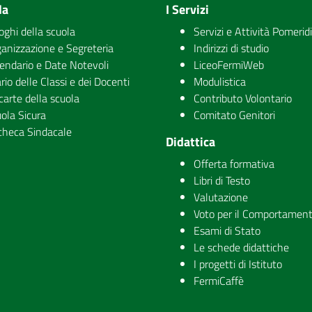
la
I Servizi
uoghi della scuola
Servizi e Attività Pomerid
anizzazione e Segreteria
Indirizzi di studio
endario e Date Notevoli
LiceoFermiWeb
rio delle Classi e dei Docenti
Modulistica
carte della scuola
Contributo Volontario
ola Sicura
Comitato Genitori
checa Sindacale
Didattica
Offerta formativa
Libri di Testo
Valutazione
Voto per il Comportamen
Esami di Stato
Le schede didattiche
I progetti di Istituto
FermiCaffè