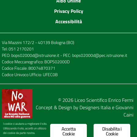
Albo Online
Privacy Policy
Accessibilità
Via Mazzini 172/2 - 40139 Bologna (BO)
Tel:
051 2170201
PEO:
bops02000d@istruzione.it
- PEC:
bops02000d@pec.istruzione.it
Codice Meccanografico: BOPS02000D
Codice Fiscale: 80074870371
Codice Univoco Ufficio: UFEC0B
© 2026
Liceo Scientifico Enrico Fermi
Concept & Design by
Designers Italia
e
Giovanni
Caini
I cookie ci aiutano a migliorare il sito.
Accetta
Disabilita i
Utilizzando il sito, accetti un utilizzo
Cookie
Cookie
dei cookie da parte nostra.