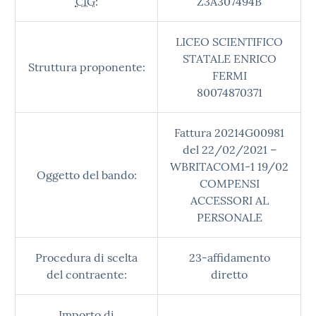
CIG:
Z3A307494B
LICEO SCIENTIFICO
STATALE ENRICO
Struttura proponente:
FERMI
80074870371
Fattura 20214G00981
del 22/02/2021 –
WBRITACOM1-1 19/02
Oggetto del bando:
COMPENSI
ACCESSORI AL
PERSONALE
Procedura di scelta
23-affidamento
del contraente:
diretto
Importo di