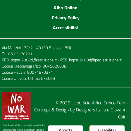
Albo Online
Privacy Policy
Accessibilità
Via Mazzini 172/2 - 40139 Bologna (BO)
Tel:
051 2170201
PEO:
bops02000d@istruzione.it
- PEC:
bops02000d@pec.istruzione.it
Codice Meccanografico: BOPS02000D
Codice Fiscale: 80074870371
Codice Univoco Ufficio: UFEC0B
© 2026
Liceo Scientifico Enrico Fermi
Concept & Design by
Designers Italia
e
Giovanni
Caini
I cookie ci aiutano a migliorare il sito.
Accetta
Disabilita i
Utilizzando il sito, accetti un utilizzo