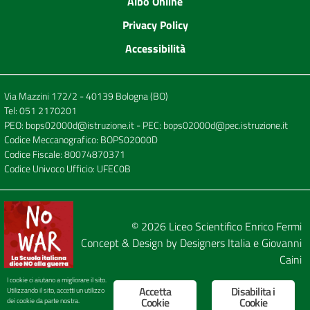
Albo Online
Privacy Policy
Accessibilità
Via Mazzini 172/2 - 40139 Bologna (BO)
Tel:
051 2170201
PEO:
bops02000d@istruzione.it
- PEC:
bops02000d@pec.istruzione.it
Codice Meccanografico: BOPS02000D
Codice Fiscale: 80074870371
Codice Univoco Ufficio: UFEC0B
© 2026
Liceo Scientifico Enrico Fermi
Concept & Design by
Designers Italia
e
Giovanni
Caini
I cookie ci aiutano a migliorare il sito.
Accetta
Disabilita i
Utilizzando il sito, accetti un utilizzo
Cookie
Cookie
dei cookie da parte nostra.