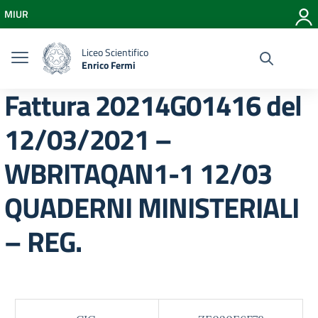
Vai ai contenuti
MIUR
Vai al menu di navigazione
Vai al footer
Liceo Scientifico
Enrico Fermi
Fattura 20214G01416 del
12/03/2021 –
WBRITAQAN1-1 12/03
QUADERNI MINISTERIALI
– REG.