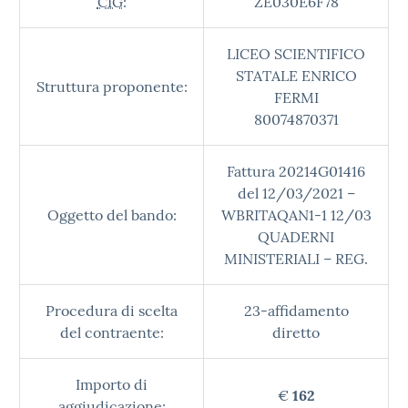
CIG:
ZE030E6F78
LICEO SCIENTIFICO
STATALE ENRICO
Struttura proponente:
FERMI
80074870371
Fattura 20214G01416
del 12/03/2021 –
Oggetto del bando:
WBRITAQAN1-1 12/03
QUADERNI
MINISTERIALI – REG.
Procedura di scelta
23-affidamento
del contraente:
diretto
Importo di
€
162
aggiudicazione: