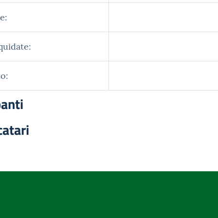
e:
quidate:
o:
panti
catari