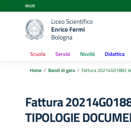
Vai ai contenuti
MIUR
Vai al menu di navigazione
Vai al footer
Liceo Scientifico
Enrico Fermi
Bologna
Scuola
Servizi
Novità
Didattica
Home
Bandi di gara
Fattura 20214G01882 
Fattura 20214G0188
TIPOLOGIE DOCUME