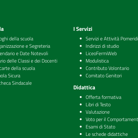
la
I Servizi
uoghi della scuola
Servizi e Attività Pomerid
anizzazione e Segreteria
Indirizzi di studio
endario e Date Notevoli
LiceoFermiWeb
rio delle Classi e dei Docenti
Modulistica
carte della scuola
Contributo Volontario
ola Sicura
Comitato Genitori
checa Sindacale
Didattica
Offerta formativa
Libri di Testo
Valutazione
Voto per il Comportamen
Esami di Stato
Le schede didattiche