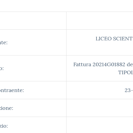
LICEO SCIENT
te:
Fattura 20214G01882 d
o:
TIPO
ontraente:
23-
zione:
zio: