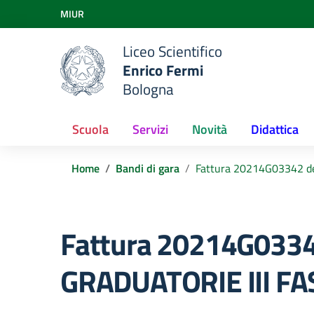
Vai ai contenuti
MIUR
Vai al menu di navigazione
Vai al footer
Liceo Scientifico
Enrico Fermi
Bologna
Scuola
Servizi
Novità
Didattica
Home
Bandi di gara
Fattura 20214G03342 d
Fattura 20214G033
GRADUATORIE III FA