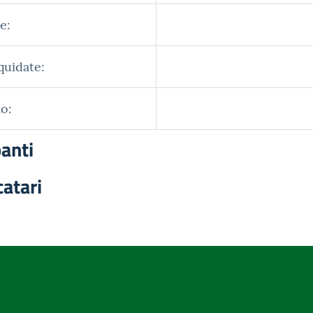
e:
quidate:
o:
panti
catari