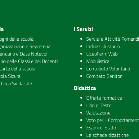
la
I Servizi
uoghi della scuola
Servizi e Attività Pomerid
anizzazione e Segreteria
Indirizzi di studio
endario e Date Notevoli
LiceoFermiWeb
rio delle Classi e dei Docenti
Modulistica
carte della scuola
Contributo Volontario
ola Sicura
Comitato Genitori
checa Sindacale
Didattica
Offerta formativa
Libri di Testo
Valutazione
Voto per il Comportamen
Esami di Stato
Le schede didattiche