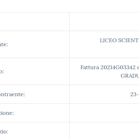
LICEO SCIENT
te:
Fattura 20214G03342 
o:
GRADUA
ontraente:
23-
zione:
zio: