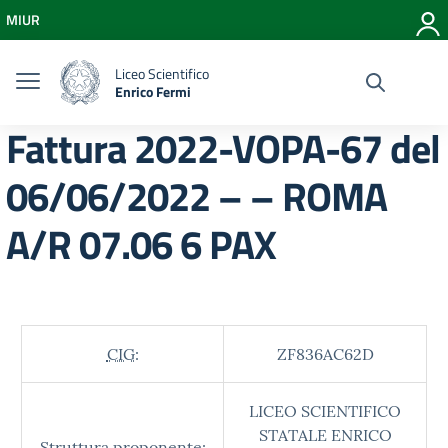
Vai ai contenuti
MIUR
Vai al menu di navigazione
Vai al footer
Liceo Scientifico
Enrico Fermi
Fattura 2022-VOPA-67 del
06/06/2022 – – ROMA
A/R 07.06 6 PAX
CIG:
ZF836AC62D
LICEO SCIENTIFICO
STATALE ENRICO
Struttura proponente: