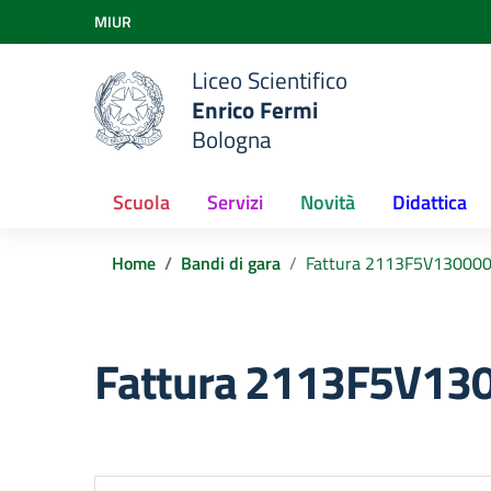
Vai ai contenuti
MIUR
Vai al menu di navigazione
Vai al footer
Liceo Scientifico
Enrico Fermi
Bologna
Scuola
Servizi
Novità
Didattica
Home
Bandi di gara
Fattura 2113F5V130000
Fattura 2113F5V130