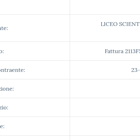
LICEO SCIENT
te:
o:
Fattura 2113
ontraente:
23-
zione:
zio:
e: