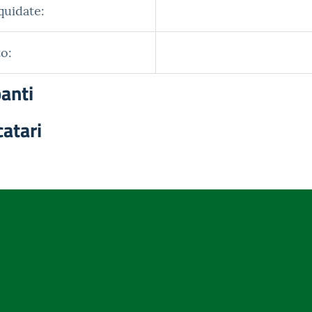
quidate:
o:
panti
catari