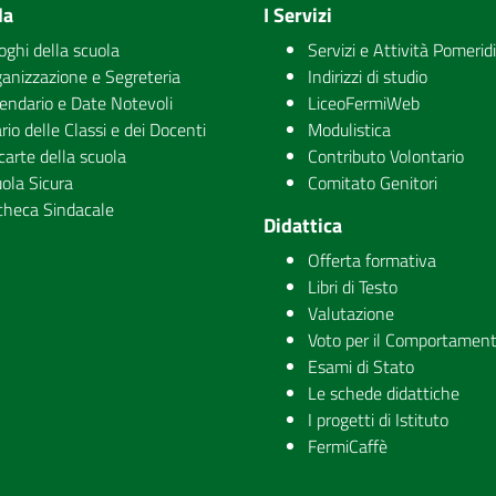
la
I Servizi
uoghi della scuola
Servizi e Attività Pomerid
anizzazione e Segreteria
Indirizzi di studio
endario e Date Notevoli
LiceoFermiWeb
rio delle Classi e dei Docenti
Modulistica
carte della scuola
Contributo Volontario
ola Sicura
Comitato Genitori
checa Sindacale
Didattica
Offerta formativa
Libri di Testo
Valutazione
Voto per il Comportamen
Esami di Stato
Le schede didattiche
I progetti di Istituto
FermiCaffè