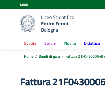
Vai ai contenuti
MIUR
Vai al menu di navigazione
Vai al footer
Liceo Scientifico
Enrico Fermi
Bologna
Scuola
Servizi
Novità
Didattica
Home
Bandi di gara
Fattura 21F043000648 
Fattura 21F0430006