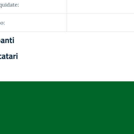
quidate:
o:
panti
catari