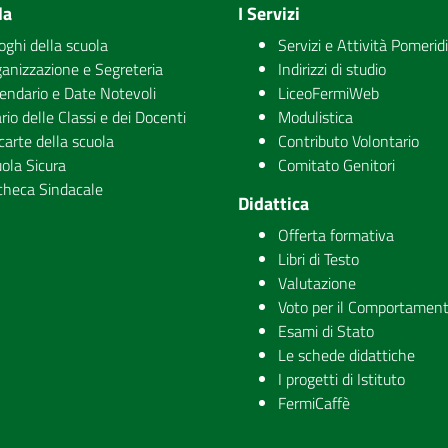
la
I Servizi
uoghi della scuola
Servizi e Attività Pomerid
anizzazione e Segreteria
Indirizzi di studio
endario e Date Notevoli
LiceoFermiWeb
rio delle Classi e dei Docenti
Modulistica
carte della scuola
Contributo Volontario
ola Sicura
Comitato Genitori
checa Sindacale
Didattica
Offerta formativa
Libri di Testo
Valutazione
Voto per il Comportamen
Esami di Stato
Le schede didattiche
I progetti di Istituto
FermiCaffè