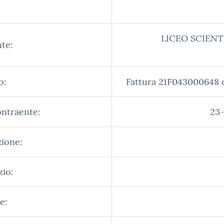
LICEO SCIENT
te:
o:
Fattura 21F043000648
ontraente:
23-
zione:
zio:
e: