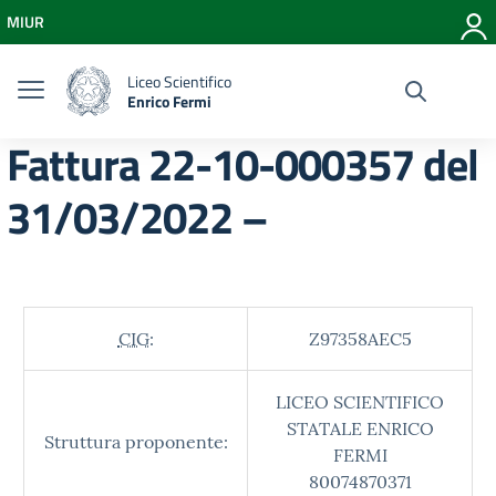
Vai ai contenuti
MIUR
Vai al menu di navigazione
Vai al footer
Liceo Scientifico
Enrico Fermi
Fattura 22-10-000357 del
31/03/2022 –
CIG:
Z97358AEC5
LICEO SCIENTIFICO
STATALE ENRICO
Struttura proponente:
FERMI
80074870371