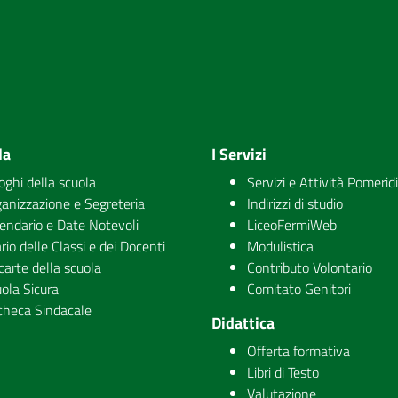
la
I Servizi
uoghi della scuola
Servizi e Attività Pomerid
anizzazione e Segreteria
Indirizzi di studio
endario e Date Notevoli
LiceoFermiWeb
rio delle Classi e dei Docenti
Modulistica
carte della scuola
Contributo Volontario
ola Sicura
Comitato Genitori
checa Sindacale
Didattica
Offerta formativa
Libri di Testo
Valutazione