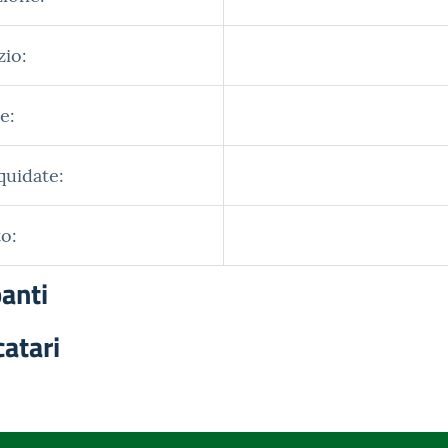
zio:
e:
quidate:
o:
panti
catari