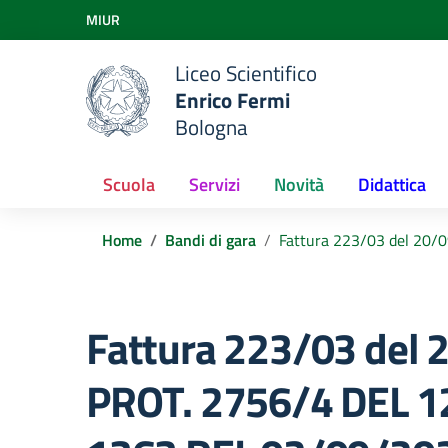
Vai ai contenuti
MIUR
Vai al menu di navigazione
Vai al footer
Liceo Scientifico
Enrico Fermi
Bologna
Scuola
Servizi
Novità
Didattica
Home
Bandi di gara
Fattura 223/03 del 20
Fattura 223/03 del
PROT. 2756/4 DEL 1