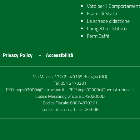
Voto per il Comportamen
Esami di Stato
Le schede didattiche
I progetti di Istituto
FermiCaffè
Privacy Policy
Accessibilità
Via Mazzini 172/2 - 40139 Bologna (BO)
Tel:
051 2170201
PEO:
bops02000d@istruzione.it
- PEC:
bops02000d@pec.istruzione.it
Codice Meccanografico: BOPS02000D
Codice Fiscale: 80074870371
Codice Univoco Ufficio: UFEC0B