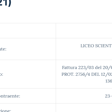
21)
LICEO SCIENT
te:
Fattura 223/03 del 2
o:
PROT. 2756/4 DEL 12/0
13
ontraente:
23-
zione: