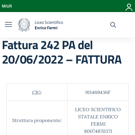
Vai ai contenuti
MIUR
Vai al menu di navigazione
Vai al footer
Liceo Scientifico
Enrico Fermi
Fattura 242 PA del
20/06/2022 – FATTURA
CIG:
911469436F
LICEO SCIENTIFICO
STATALE ENRICO
Struttura proponente:
FERMI
80074870371