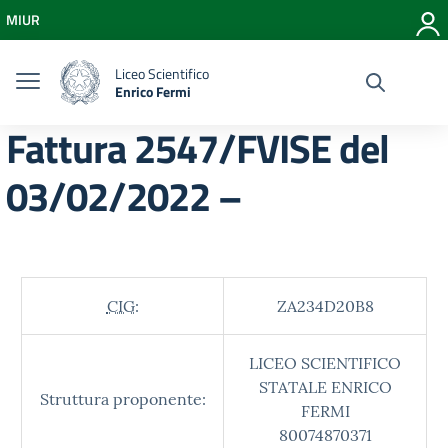
Vai ai contenuti
MIUR
Vai al menu di navigazione
Vai al footer
Liceo Scientifico
Enrico Fermi
Fattura 2547/FVISE del
03/02/2022 –
CIG:
ZA234D20B8
LICEO SCIENTIFICO
STATALE ENRICO
Struttura proponente:
FERMI
80074870371