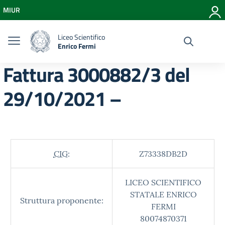
Vai ai contenuti
MIUR
Vai al menu di navigazione
Vai al footer
Liceo Scientifico
Enrico Fermi
Fattura 3000882/3 del
29/10/2021 –
CIG:
Z73338DB2D
LICEO SCIENTIFICO
STATALE ENRICO
Struttura proponente:
FERMI
80074870371