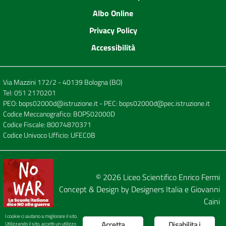
Albo Online
Privacy Policy
Accessibilità
Via Mazzini 172/2 - 40139 Bologna (BO)
Tel:
051 2170201
PEO:
bops02000d@istruzione.it
- PEC:
bops02000d@pec.istruzione.it
Codice Meccanografico: BOPS02000D
Codice Fiscale: 80074870371
Codice Univoco Ufficio: UFEC0B
© 2026
Liceo Scientifico Enrico Fermi
Concept & Design by
Designers Italia
e
Giovanni
Caini
I cookie ci aiutano a migliorare il sito.
Accetta
Disabilita i
Utilizzando il sito, accetti un utilizzo