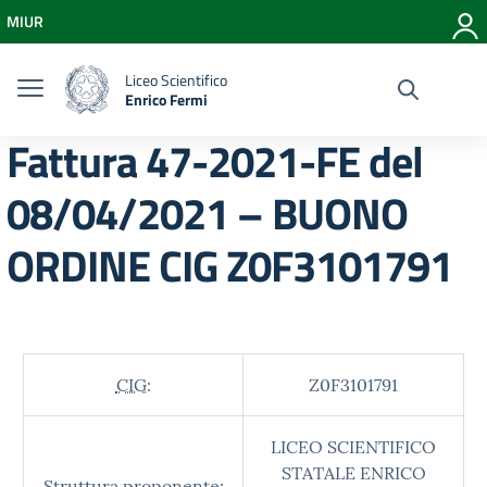
Vai ai contenuti
MIUR
Vai al menu di navigazione
Vai al footer
Liceo Scientifico
Enrico Fermi
Fattura 47-2021-FE del
08/04/2021 – BUONO
ORDINE CIG Z0F3101791
CIG:
Z0F3101791
LICEO SCIENTIFICO
STATALE ENRICO
Struttura proponente: