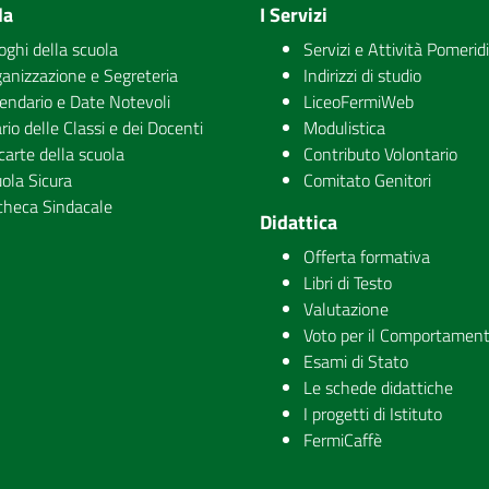
la
I Servizi
uoghi della scuola
Servizi e Attività Pomerid
anizzazione e Segreteria
Indirizzi di studio
endario e Date Notevoli
LiceoFermiWeb
rio delle Classi e dei Docenti
Modulistica
carte della scuola
Contributo Volontario
ola Sicura
Comitato Genitori
checa Sindacale
Didattica
Offerta formativa
Libri di Testo
Valutazione
Voto per il Comportamen
Esami di Stato
Le schede didattiche
I progetti di Istituto
FermiCaffè