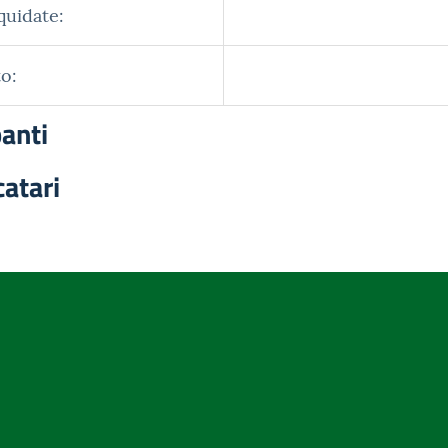
quidate:
o:
panti
catari