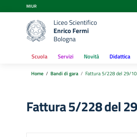
Vai ai contenuti
MIUR
Vai al menu di navigazione
Vai al footer
Liceo Scientifico
Enrico Fermi
Bologna
Scuola
Servizi
Novità
Didattica
Home
Bandi di gara
Fattura 5/228 del 29/1
Fattura 5/228 del 2