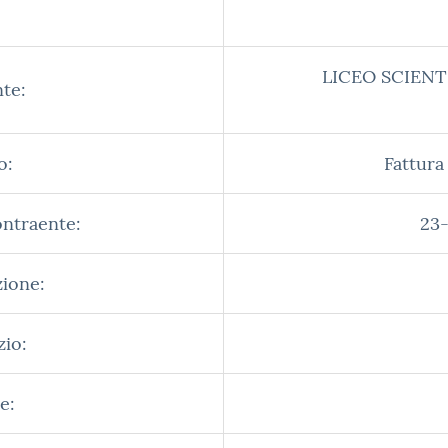
LICEO SCIENT
te:
o:
Fattura
ontraente:
23-
zione:
zio:
e: