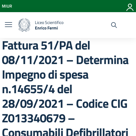
Vai ai contenuti
MIUR
Vai al menu di navigazione
Vai al footer
Liceo Scientifico
Enrico Fermi
Fattura 51/PA del
08/11/2021 – Determina
Impegno di spesa
n.14655/4 del
28/09/2021 – Codice CIG
Z013340679 –
Consumabili Defibrillatori