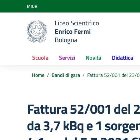
Vai ai contenuti
MIUR
Vai al menu di navigazione
Vai al footer
Liceo Scientifico
Enrico Fermi
Bologna
Scuola
Servizi
Novità
Didattica
Home
Bandi di gara
Fattura 52/001 del 23/0
Fattura 52/001 del 
da 3,7 kBq e 1 sorge