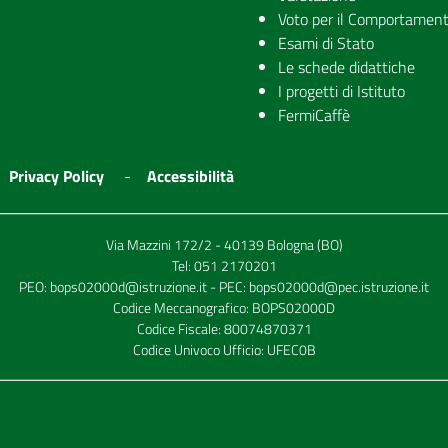
Voto per il Comportamen
Esami di Stato
Le schede didattiche
I progetti di Istituto
FermiCaffè
Privacy Policy
Accessibilità
Via Mazzini 172/2 - 40139 Bologna (BO)
Tel:
051 2170201
PEO:
bops02000d@istruzione.it
- PEC:
bops02000d@pec.istruzione.it
Codice Meccanografico: BOPS02000D
Codice Fiscale: 80074870371
Codice Univoco Ufficio: UFEC0B