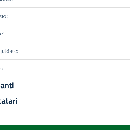
zio:
e:
quidate:
o:
panti
catari