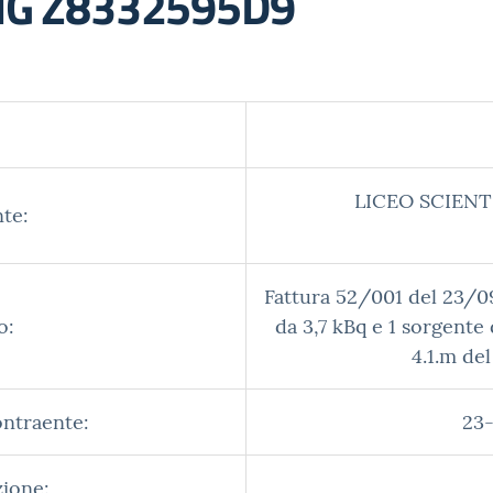
 CIG Z8332595D9
LICEO SCIENT
te:
Fattura 52/001 del 23/09
o:
da 3,7 kBq e 1 sorgente 
4.1.m de
ontraente:
23-
zione: