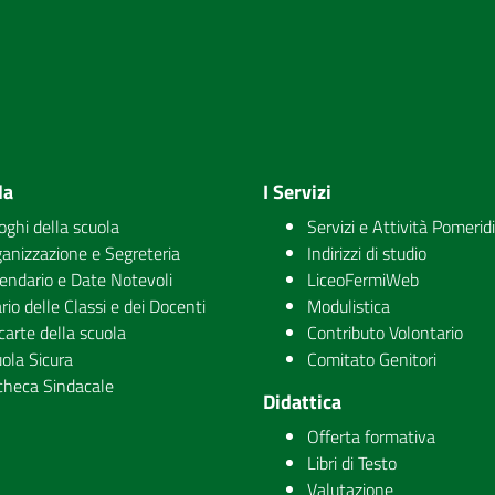
la
I Servizi
uoghi della scuola
Servizi e Attività Pomerid
anizzazione e Segreteria
Indirizzi di studio
endario e Date Notevoli
LiceoFermiWeb
rio delle Classi e dei Docenti
Modulistica
carte della scuola
Contributo Volontario
ola Sicura
Comitato Genitori
checa Sindacale
Didattica
Offerta formativa
Libri di Testo
Valutazione