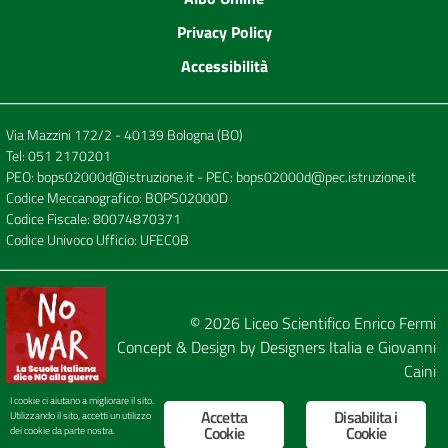
Privacy Policy
Accessibilità
Via Mazzini 172/2 - 40139 Bologna (BO)
Tel:
051 2170201
PEO:
bops02000d@istruzione.it
- PEC:
bops02000d@pec.istruzione.it
Codice Meccanografico: BOPS02000D
Codice Fiscale: 80074870371
Codice Univoco Ufficio: UFEC0B
© 2026
Liceo Scientifico Enrico Fermi
Concept & Design by
Designers Italia
e
Giovanni
Caini
I cookie ci aiutano a migliorare il sito.
Accetta
Disabilita i
Utilizzando il sito, accetti un utilizzo
Cookie
Cookie
dei cookie da parte nostra.