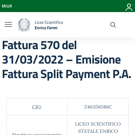
Vai ai contenuti
MIUR
Vai al menu di navigazione
Vai al footer
Liceo Scientifico
Enrico Fermi
Fattura 570 del
31/03/2022 – Emisione
Fattura Split Payment P.A.
CIG:
Z46356586C
LICEO SCIENTIFICO
STATALE ENRICO
Struttura proponente: