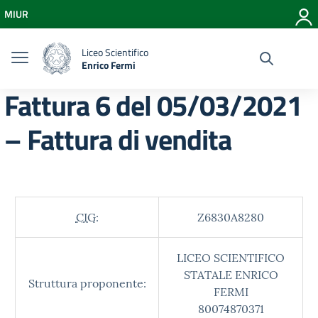
Vai ai contenuti
MIUR
Vai al menu di navigazione
Vai al footer
Liceo Scientifico
Enrico Fermi
Fattura 6 del 05/03/2021
– Fattura di vendita
CIG:
Z6830A8280
LICEO SCIENTIFICO
STATALE ENRICO
Struttura proponente:
FERMI
80074870371