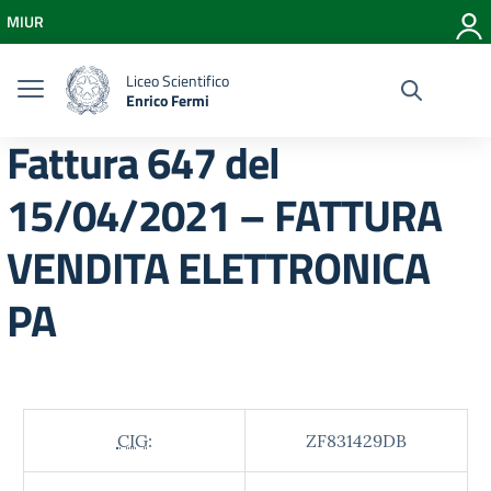
Vai ai contenuti
MIUR
Vai al menu di navigazione
Vai al footer
Liceo Scientifico
Enrico Fermi
Fattura 647 del
15/04/2021 – FATTURA
VENDITA ELETTRONICA
PA
CIG:
ZF831429DB