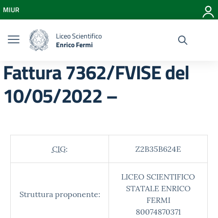
Vai ai contenuti
MIUR
Vai al menu di navigazione
Vai al footer
Liceo Scientifico
Enrico Fermi
Fattura 7362/FVISE del
10/05/2022 –
CIG:
Z2B35B624E
LICEO SCIENTIFICO
STATALE ENRICO
Struttura proponente:
FERMI
80074870371