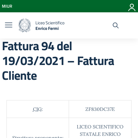
Vai ai contenuti
MIUR
Vai al menu di navigazione
Vai al footer
Liceo Scientifico
Enrico Fermi
Fattura 94 del
19/03/2021 – Fattura
Cliente
CIG:
ZF830DC37E
LICEO SCIENTIFICO
STATALE ENRICO
Struttura proponente: