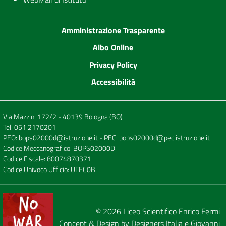
Amministrazione Trasparente
Albo Online
Privacy Policy
Accessibilità
Via Mazzini 172/2 - 40139 Bologna (BO)
Tel:
051 2170201
PEO:
bops02000d@istruzione.it
- PEC:
bops02000d@pec.istruzione.it
Codice Meccanografico: BOPS02000D
Codice Fiscale: 80074870371
Codice Univoco Ufficio: UFEC0B
© 2026
Liceo Scientifico Enrico Fermi
Concept & Design by
Designers Italia
e
Giovanni