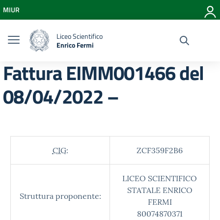
Vai ai contenuti
MIUR
Vai al menu di navigazione
Vai al footer
Liceo Scientifico
Enrico Fermi
Fattura EIMM001466 del
08/04/2022 –
CIG:
ZCF359F2B6
LICEO SCIENTIFICO
STATALE ENRICO
Struttura proponente:
FERMI
80074870371