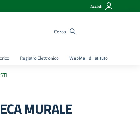
Accedi
Cerca
torico
Registro Elettronico
WebMail di Istituto
STI
CHECA MURALE