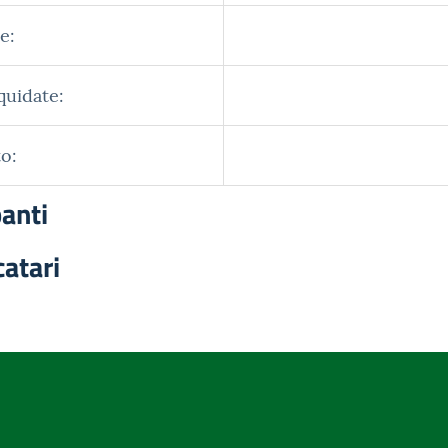
e:
quidate:
o:
panti
catari