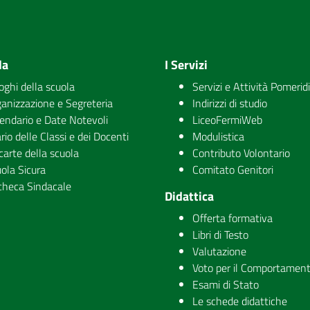
la
I Servizi
uoghi della scuola
Servizi e Attività Pomerid
anizzazione e Segreteria
Indirizzi di studio
endario e Date Notevoli
LiceoFermiWeb
rio delle Classi e dei Docenti
Modulistica
carte della scuola
Contributo Volontario
ola Sicura
Comitato Genitori
checa Sindacale
Didattica
Offerta formativa
Libri di Testo
Valutazione
Voto per il Comportamen
Esami di Stato
Le schede didattiche