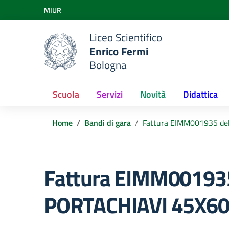
Vai ai contenuti
MIUR
Vai al menu di navigazione
Vai al footer
Liceo Scientifico
Enrico Fermi
Bologna
Scuola
Servizi
Novità
Didattica
Home
Bandi di gara
Fattura EIMM001935 d
Fattura EIMM00193
PORTACHIAVI 45X60 