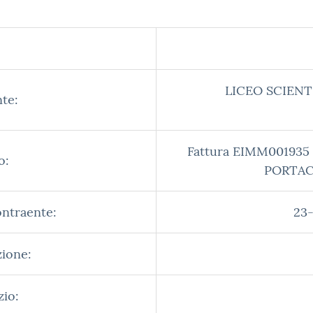
LICEO SCIENT
te:
Fattura EIMM001935
o:
PORTACH
ontraente:
23-
zione:
zio: