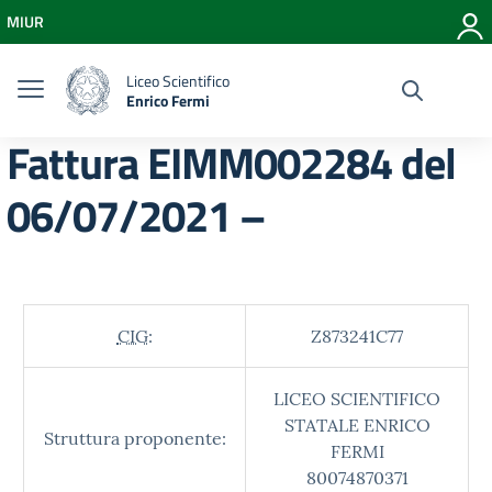
Vai ai contenuti
MIUR
Vai al menu di navigazione
Vai al footer
Liceo Scientifico
Enrico Fermi
Fattura EIMM002284 del
06/07/2021 –
CIG:
Z873241C77
LICEO SCIENTIFICO
STATALE ENRICO
Struttura proponente:
FERMI
80074870371