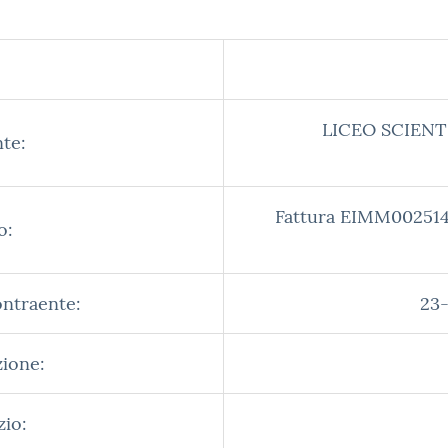
LICEO SCIENT
te:
Fattura EIMM002514
o:
ontraente:
23-
zione:
zio: