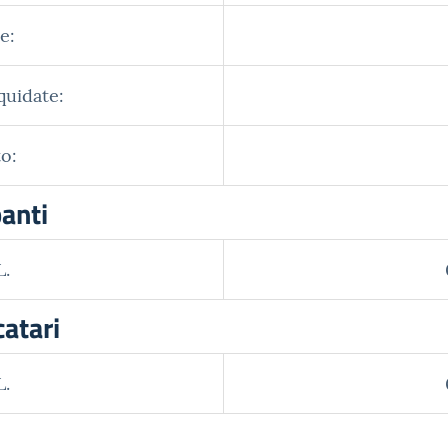
e:
quidate:
o:
panti
L.
catari
L.