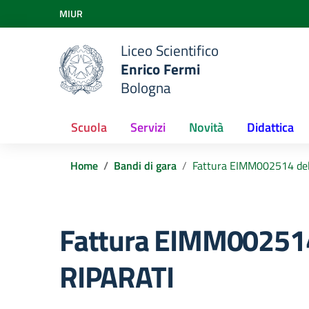
Vai ai contenuti
MIUR
Vai al menu di navigazione
Vai al footer
Liceo Scientifico
Enrico Fermi
Bologna
Scuola
Servizi
Novità
Didattica
Home
Bandi di gara
Fattura EIMM002514 de
Fattura EIMM002514
RIPARATI