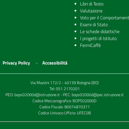
Libri di Testo
Valutazione
Voto per il Comportamen
Esami di Stato
Le schede didattiche
I progetti di Istituto
FermiCaffè
Privacy Policy
Accessibilità
Via Mazzini 172/2 - 40139 Bologna (BO)
Tel:
051 2170201
PEO:
bops02000d@istruzione.it
- PEC:
bops02000d@pec.istruzione.it
Codice Meccanografico: BOPS02000D
Codice Fiscale: 80074870371
Codice Univoco Ufficio: UFEC0B