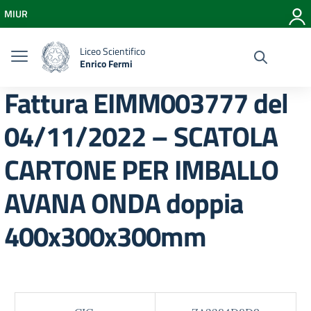
Vai ai contenuti
MIUR
Vai al menu di navigazione
Vai al footer
Liceo Scientifico
Enrico Fermi
Fattura EIMM003777 del
04/11/2022 – SCATOLA
CARTONE PER IMBALLO
AVANA ONDA doppia
400x300x300mm