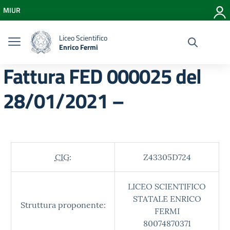
Vai ai contenuti
MIUR
Vai al menu di navigazione
Vai al footer
Liceo Scientifico
Enrico Fermi
Fattura FED 000025 del
28/01/2021 –
CIG:
Z43305D724
LICEO SCIENTIFICO
STATALE ENRICO
Struttura proponente:
FERMI
80074870371