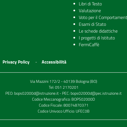
Libri di Testo
Valutazione
Voto per il Comportamen
Esami di Stato
Le schede didattiche
I progetti di Istituto
FermiCaffè
Privacy Policy
Accessibilità
Via Mazzini 172/2 - 40139 Bologna (BO)
Tel:
051 2170201
PEO:
bops02000d@istruzione.it
- PEC:
bops02000d@pec.istruzione.it
Codice Meccanografico: BOPS02000D
Codice Fiscale: 80074870371
Codice Univoco Ufficio: UFEC0B