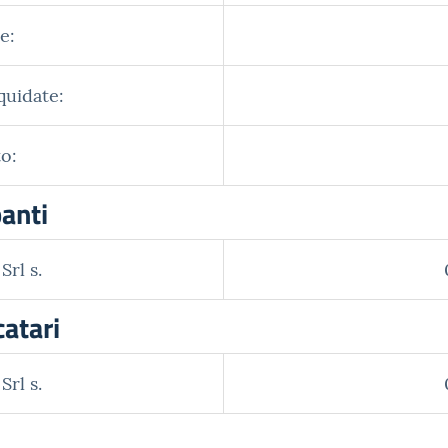
e:
quidate:
o:
panti
rl s.
catari
rl s.