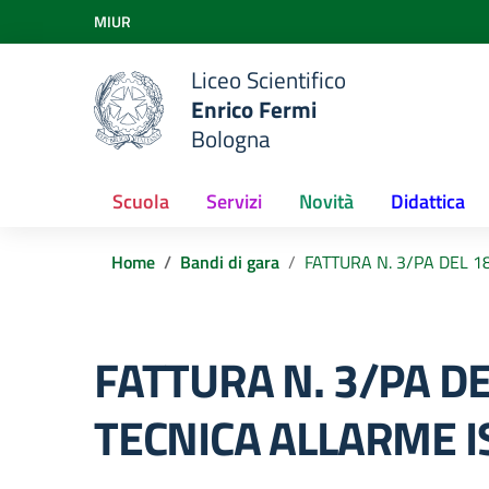
Vai ai contenuti
MIUR
Vai al menu di navigazione
Vai al footer
Liceo Scientifico
Enrico Fermi
Bologna
Scuola
Servizi
Novità
Didattica
Home
Bandi di gara
FATTURA N. 3/PA DEL 
FATTURA N. 3/PA D
TECNICA ALLARME I