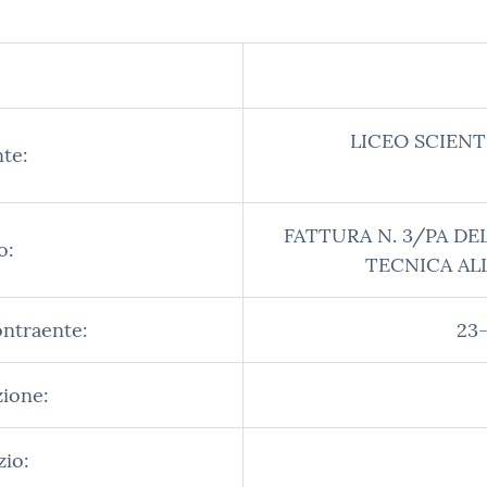
LICEO SCIENT
te:
FATTURA N. 3/PA DE
o:
TECNICA AL
ontraente:
23-
zione:
zio: