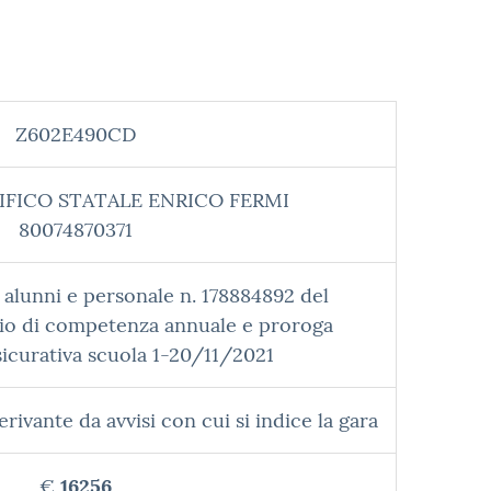
Z602E490CD
IFICO STATALE ENRICO FERMI
80074870371
a alunni e personale n. 178884892 del
o di competenza annuale e proroga
icurativa scuola 1-20/11/2021
rivante da avvisi con cui si indice la gara
€
16256