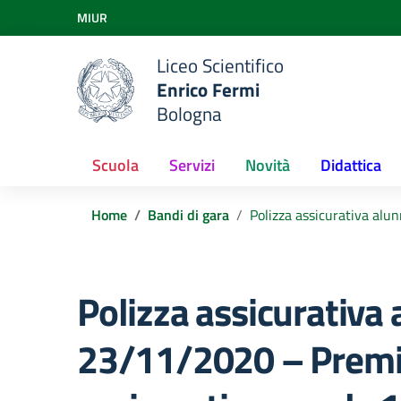
Vai ai contenuti
MIUR
Vai al menu di navigazione
Vai al footer
Liceo Scientifico
Enrico Fermi
Bologna
Scuola
Servizi
Novità
Didattica
Home
Bandi di gara
Polizza assicurativa al
Polizza assicurativa
23/11/2020 – Premio