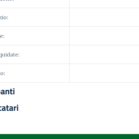
zio:
e:
quidate:
o:
panti
catari