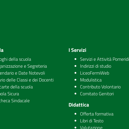
la
I Servizi
uoghi della scuola
Servizi e Attività Pomerid
anizzazione e Segreteria
Indirizzi di studio
endario e Date Notevoli
LiceoFermiWeb
rio delle Classi e dei Docenti
Modulistica
carte della scuola
Contributo Volontario
ola Sicura
Comitato Genitori
checa Sindacale
Didattica
Offerta formativa
Libri di Testo
Valutazione