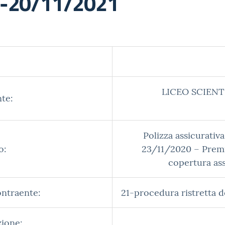
 1-20/11/2021
LICEO SCIENT
te:
Polizza assicurativ
o:
23/11/2020 – Premi
copertura ass
ontraente:
21-procedura ristretta de
zione: