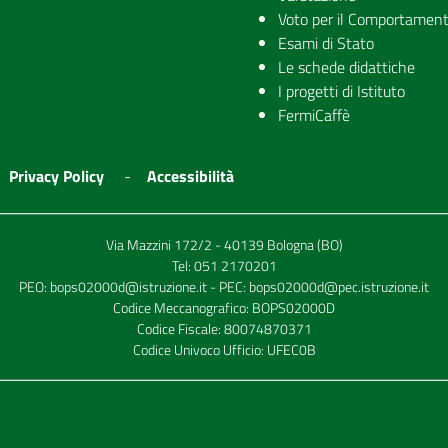
Voto per il Comportamen
Esami di Stato
Le schede didattiche
I progetti di Istituto
FermiCaffè
Privacy Policy
Accessibilità
Via Mazzini 172/2 - 40139 Bologna (BO)
Tel:
051 2170201
PEO:
bops02000d@istruzione.it
- PEC:
bops02000d@pec.istruzione.it
Codice Meccanografico: BOPS02000D
Codice Fiscale: 80074870371
Codice Univoco Ufficio: UFEC0B