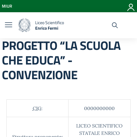
Vai ai contenuti
MIUR
Vai al menu di navigazione
Vai al footer
Liceo Scientifico
Enrico Fermi
PROGETTO “LA SCUOLA
CHE EDUCA” -
CONVENZIONE
CIG:
0000000000
LICEO SCIENTIFICO
STATALE ENRICO
Struttura proponente: