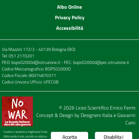
Albo Online
Privacy Policy
Accessibilità
Via Mazzini 172/2 - 40139 Bologna (BO)
Tel:
051 2170201
PEO:
bops02000d@istruzione.it
- PEC:
bops02000d@pec.istruzione.it
Codice Meccanografico: BOPS02000D
Codice Fiscale: 80074870371
Codice Univoco Ufficio: UFEC0B
© 2026
Liceo Scientifico Enrico Fermi
Concept & Design by
Designers Italia
e
Giovanni
Caini
I cookie ci aiutano a migliorare il sito.
Accetta
Disabilita i
Utilizzando il sito, accetti un utilizzo