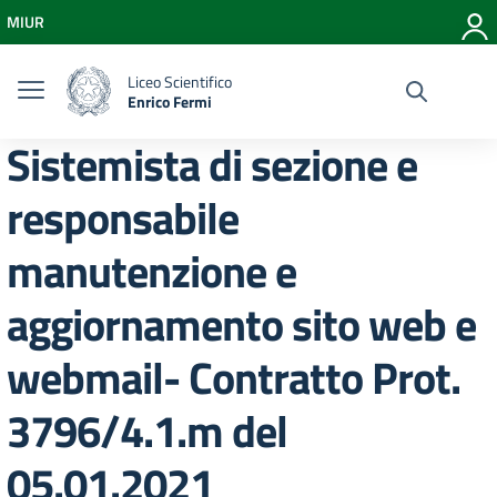
Vai ai contenuti
MIUR
Vai al menu di navigazione
Vai al footer
Liceo Scientifico
Enrico Fermi
Sistemista di sezione e
responsabile
manutenzione e
aggiornamento sito web e
webmail- Contratto Prot.
3796/4.1.m del
05.01.2021