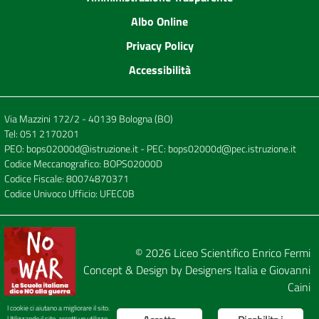
Albo Online
Privacy Policy
Accessibilità
Via Mazzini 172/2 - 40139 Bologna (BO)
Tel:
051 2170201
PEO:
bops02000d@istruzione.it
- PEC:
bops02000d@pec.istruzione.it
Codice Meccanografico: BOPS02000D
Codice Fiscale: 80074870371
Codice Univoco Ufficio: UFEC0B
© 2026
Liceo Scientifico Enrico Fermi
Concept & Design by
Designers Italia
e
Giovanni
Caini
I cookie ci aiutano a migliorare il sito.
Utilizzando il sito, accetti un utilizzo