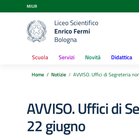
Vai ai contenuti
MIUR
Vai al menu di navigazione
Vai al footer
Liceo Scientifico
Enrico Fermi
Bologna
Scuola
Servizi
Novità
Didattica
Home
Notizie
AVVISO. Uffici di Segreteria non
AVVISO. Uffici di Seg
22 giugno