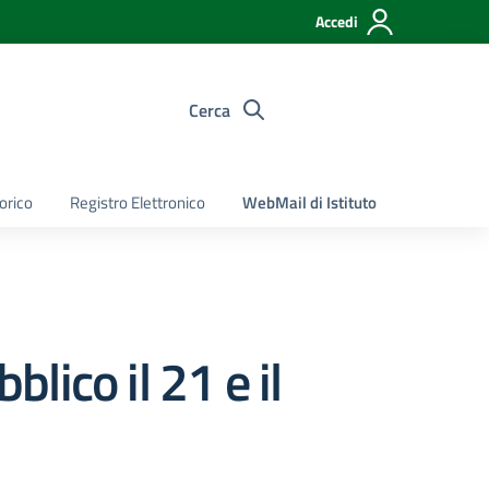
Accedi
Cerca
torico
Registro Elettronico
WebMail di Istituto
lico il 21 e il