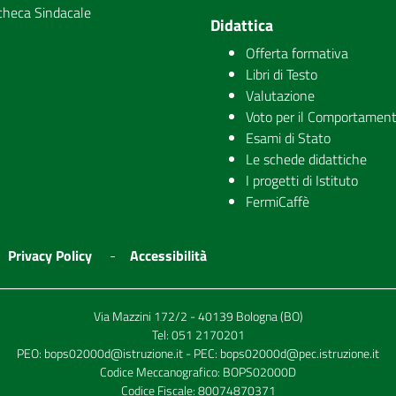
checa Sindacale
Didattica
Offerta formativa
Libri di Testo
Valutazione
Voto per il Comportamen
Esami di Stato
Le schede didattiche
I progetti di Istituto
FermiCaffè
Privacy Policy
Accessibilità
Via Mazzini 172/2 - 40139 Bologna (BO)
Tel:
051 2170201
PEO:
bops02000d@istruzione.it
- PEC:
bops02000d@pec.istruzione.it
Codice Meccanografico: BOPS02000D
Codice Fiscale: 80074870371