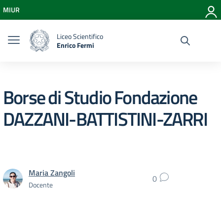
Vai ai contenuti
MIUR
Vai al menu di navigazione
Vai al footer
Liceo Scientifico
Enrico Fermi
Borse di Studio Fondazione
DAZZANI-BATTISTINI-ZARRI
Maria Zangoli
0
Docente