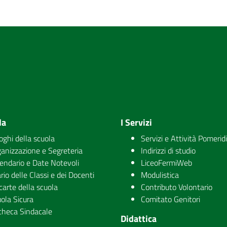
la
I Servizi
uoghi della scuola
Servizi e Attività Pomerid
anizzazione e Segreteria
Indirizzi di studio
endario e Date Notevoli
LiceoFermiWeb
rio delle Classi e dei Docenti
Modulistica
carte della scuola
Contributo Volontario
ola Sicura
Comitato Genitori
checa Sindacale
Didattica