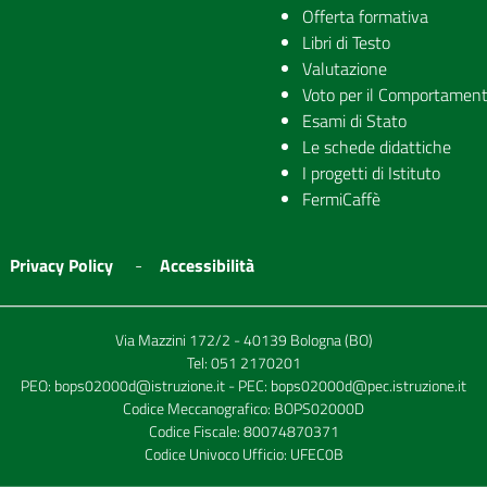
Offerta formativa
Libri di Testo
Valutazione
Voto per il Comportamen
Esami di Stato
Le schede didattiche
I progetti di Istituto
FermiCaffè
Privacy Policy
Accessibilità
Via Mazzini 172/2 - 40139 Bologna (BO)
Tel:
051 2170201
PEO:
bops02000d@istruzione.it
- PEC:
bops02000d@pec.istruzione.it
Codice Meccanografico: BOPS02000D
Codice Fiscale: 80074870371
Codice Univoco Ufficio: UFEC0B