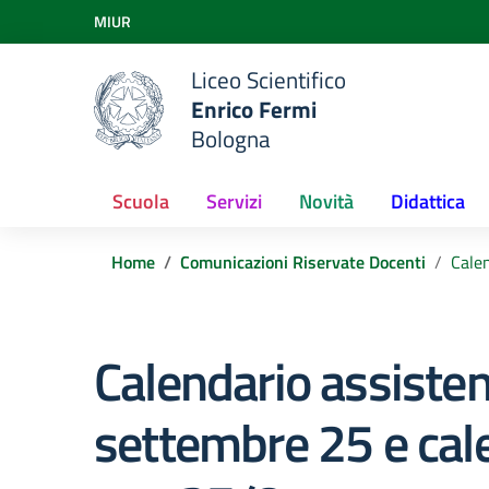
Vai ai contenuti
MIUR
Vai al menu di navigazione
Vai al footer
Liceo Scientifico
Enrico Fermi
Bologna
Scuola
Servizi
Novità
Didattica
Home
Comunicazioni Riservate Docenti
Calen
Calendario assiste
settembre 25 e cale