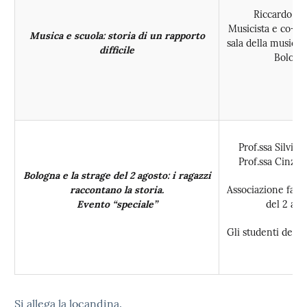
Riccardo Ne
Musicista e co-cu
Musica e scuola: storia di un rapporto
sala della musica-
difficile
Bologn
Prof.ssa Silvia
Prof.ssa Cinzia
Bologna e la strage del 2 agosto: i ragazzi
raccontano la storia.
Associazione famil
Evento “speciale”
del 2 ago
Gli studenti della
Si allega la locandina.