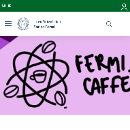
Vai ai contenuti
MIUR
Vai al menu di navigazione
Vai al footer
Liceo Scientifico
Enrico Fermi