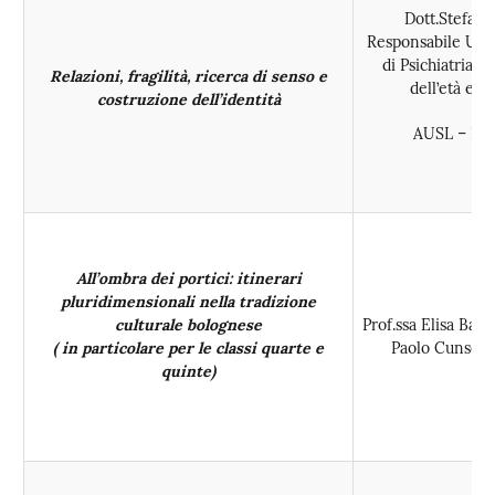
Dott.Stefano
Responsabile Unit
di Psichiatria e 
Relazioni, fragilità, ricerca di senso e
dell’età evo
costruzione dell’identità
AUSL – Bo
All’ombra dei portici: itinerari
pluridimensionali nella tradizione
culturale bolognese
Prof.ssa Elisa Baro
( in particolare per le classi quarte e
Paolo Cunsol
quinte)